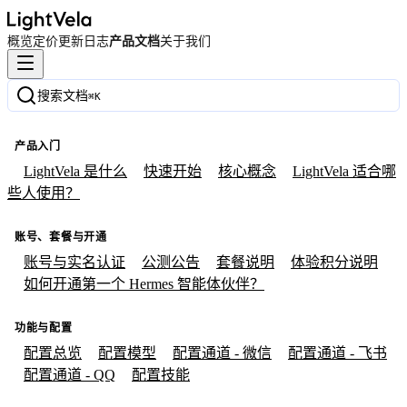
概览
定价
更新日志
产品文档
关于我们
搜索文档
⌘
K
产品入门
LightVela 是什么
快速开始
核心概念
LightVela 适合哪
些人使用？
账号、套餐与开通
账号与实名认证
公测公告
套餐说明
体验积分说明
如何开通第一个 Hermes 智能体伙伴？
功能与配置
配置总览
配置模型
配置通道 - 微信
配置通道 - 飞书
配置通道 - QQ
配置技能