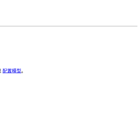
见
配置模型
。