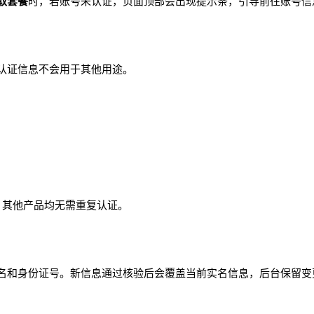
取套餐
时，若账号未认证，页面顶部会出现提示条，引导前往账号信
认证信息不会用于其他用途。
la 其他产品均无需重复认证。
名和身份证号。新信息通过核验后会覆盖当前实名信息，后台保留变