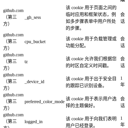
该 cookie 用于页面之间的
github.com
临时应用和框架状态，例
会
（第三
_gh_sess
如多步骤表单中用户所处
话
方）
的步骤。
github.com
该 cookie 用于负载管理或
会
（第三
cpu_bucket
功能分配。
话
方）
github.com
该 cookie 允许我们根据您
会
（第三
tz
的时区自定义时间戳。
话
方）
github.com
1
该 cookie 用于出于安全目
（第三
_device_id
年
的跟踪已识别设备。
方）
github.com
该 cookie 用于表示用户选
会
（第三
preferred_color_mode
择的主题偏好。
话
方）
github.com
1
该 cookie 用于向我们表明
（第三
logged_in
年
用户已经登录。